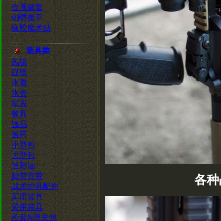
金属徽章
刺绣徽章
橡胶魔术贴
装具类
风镜
眼镜
水囊
水壶
军表
餐具
饰品
医药
小型包
大型包
迷彩油
腰带背带
各种
战术护具配件
军用装具
警用装具
枪套&弹夹包