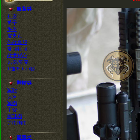
服装类
衬衣
裤子
毛衣
皮夹克
作战套服
常服礼服
战术背心
风衣/夹克
T恤/POLO衫
鞋帽类
军靴
头盔
军帽
手套
棒球帽
方巾围巾
徽章类