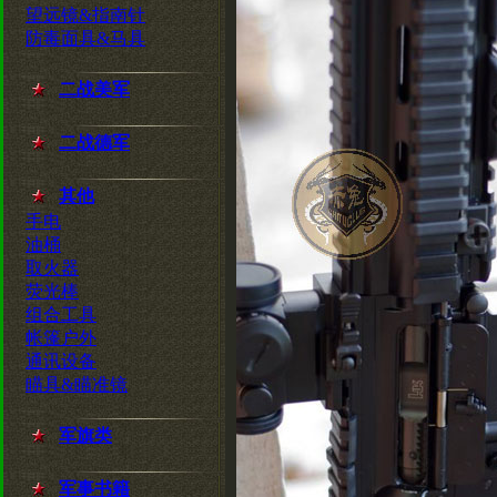
望远镜&指南针
防毒面具&马具
二战美军
二战德军
其他
手电
油桶
取火器
荧光棒
组合工具
帐篷户外
通讯设备
瞄具&瞄准镜
军旗类
军事书籍