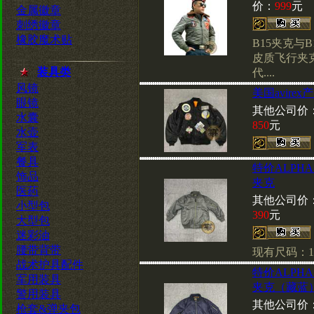
价：
999
元
金属徽章
刺绣徽章
橡胶魔术贴
B15夹克与
皮质飞行夹
装具类
代....
风镜
美国avire
眼镜
其他公司价
水囊
850
元
水壶
军表
餐具
特价ALPH
饰品
夹克
医药
其他公司价
小型包
390
元
大型包
迷彩油
腰带背带
现有尺码：12
战术护具配件
特价ALPH
军用装具
夹克（藏蓝
警用装具
其他公司价
枪套&弹夹包