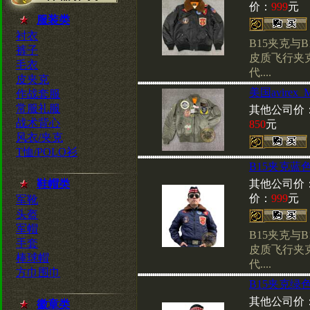
价：
999
元
服装类
衬衣
B15夹克与
裤子
皮质飞行夹
毛衣
代....
皮夹克
美国avirex
作战套服
常服礼服
其他公司价
战术背心
850
元
风衣/夹克
T恤/POLO衫
B15夹克蓝
鞋帽类
其他公司价
价：
999
元
军靴
头盔
军帽
B15夹克与
手套
皮质飞行夹
棒球帽
代....
方巾围巾
B15夹克绿
其他公司价
徽章类