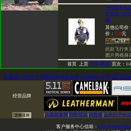
AVIREX L
纪念款 飞行
服
其他公司价
价：
750
元
此款飞行夹
图片男模身高
首页 上页
下页
尾页
页次：1/
收 藏 架
付款方式
购物流程
顾客反馈
交易条款
常见问题
商品
经营品牌
|
兵器装备网
|
翔野军品
|
拯救者
|
山水行户外
客户服务中心信箱：
chitu@chituclub