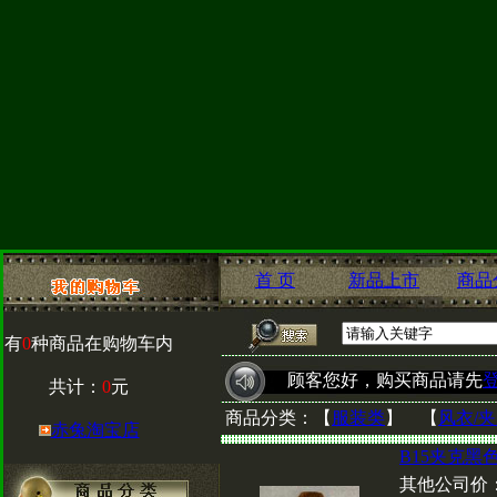
首 页
新品上市
商品
有
0
种商品在购物车内
顾客您好，购买商品请先
共计：
0
元
商品分类：
【
服装类
】 【
风衣/
赤兔淘宝店
B15夹克黑
其他公司价