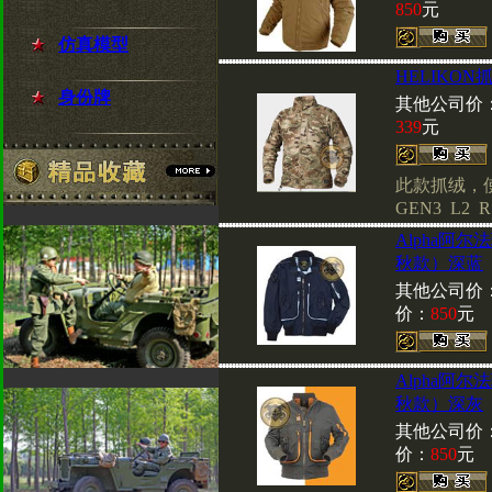
850
元
仿真模型
HELIKON
身份牌
其他公司价
339
元
此款抓绒，使
GEN3 L2 R
Alpha阿
秋款）深蓝
其他公司价
价：
850
元
Alpha阿
秋款）深灰
其他公司价
价：
850
元