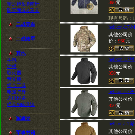
390
元
望远镜&指南针
防毒面具&马具
现有尺码：12
二战美军
helikon-L7
其他公司价
二战德军
价：
950
元
其他
helikon-L7
手电
油桶
其他公司价
取火器
850
元
荧光棒
组合工具
helikon-L7
帐篷户外
通讯设备
其他公司价
瞄具&瞄准镜
850
元
军旗类
helikon-L7
其他公司价
军事书籍