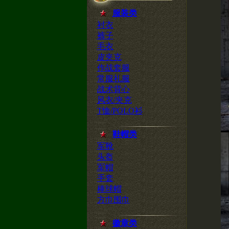
服装类
衬衣
裤子
毛衣
皮夹克
作战套服
常服礼服
战术背心
风衣/夹克
T恤/POLO衫
鞋帽类
军靴
头盔
军帽
手套
棒球帽
方巾围巾
徽章类