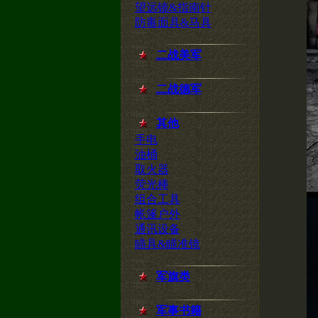
望远镜&指南针
防毒面具&马具
二战美军
二战德军
其他
手电
油桶
取火器
荧光棒
组合工具
帐篷户外
通讯设备
瞄具&瞄准镜
军旗类
军事书籍