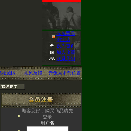
赤兔军品
淘宝店
设为首页
加入收藏
联系我们
品收藏区
意见反馈
赤兔大本营位置
已经开启您可点
顾客您好，购买商品请先
登录
om/
查看
用户名