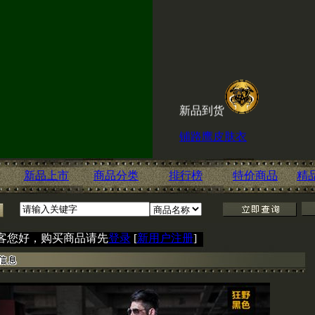
新品到货
铺路鹰皮肤衣
铺路鹰城市速干裤
ESKI内腰带
新品上市
商品分类
排行榜
特价商品
精
喜讯！赤兔淘宝店现
客您好，购买商品请先
登录
[
新用户注册
]
击
http://shop60666600.taobao.c