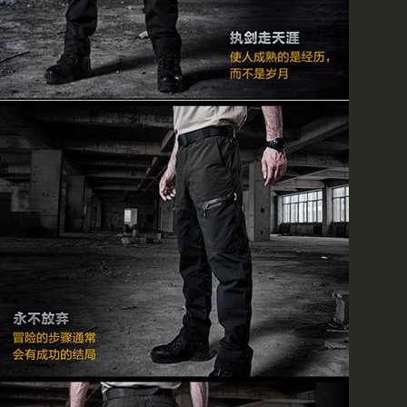
美国黑鹰干探衬衣
、
美jun M1943作战裤
、
赤兔郑重声明
批发商请拨打我们的电话(86010
核实后，再汇款到我部。谢
持！