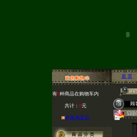
首 页
有
0
种商品在购物车内
顾
共计：
0
元
赤兔淘宝店