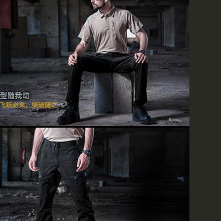
现赤兔新到瑞士原产TACTI
发光材料，保证质量，您可
商城进行查看和选购
赤兔新到各种图案POLO
可供选择
MAGNUM（马格南）特警
欢迎各级军友光临选购
最新到货!