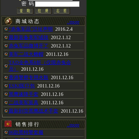
密 码
CAL手表，H3
以在赤兔动态
商 城 动 态
..more
“赤兔军品”迁址声明
2016.2.4
最新装备美军绒毯
2012.1.12
赤兔军品微博开了
2012.1.12
美军二战大檐帽
2011.12.16
衫，黑色沙色两种
TAD全色系8折（仅限赤兔会
员）
2011.12.16
香港警察专用水瓶
2011.12.16
靴
ESKI医疗包
2011.12.16
黑鹰速降手套
2011.12.16
二战美军装具
2011.12.16
最新到货黑鹰战术手套
2011.12.16
销 售 排 行
..more
06款黑特警套服