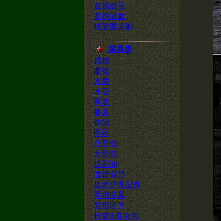
金属徽章
刺绣徽章
橡胶魔术贴
装具类
风镜
眼镜
水囊
水壶
军表
餐具
饰品
医药
小型包
大型包
迷彩油
腰带背带
战术护具配件
军用装具
警用装具
枪套&弹夹包