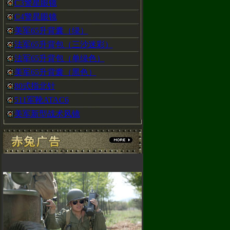
C3警星眼镜
C4警星眼镜
美军65升背囊（绿）
法军65升背包（三沙迷彩）
法军65升背包（单绿色）
美军65升背囊（黑色）
80式指北针
511军靴ATAC6
美军新型战术风镜
)66172489
谢大家的支
赤兔专卖