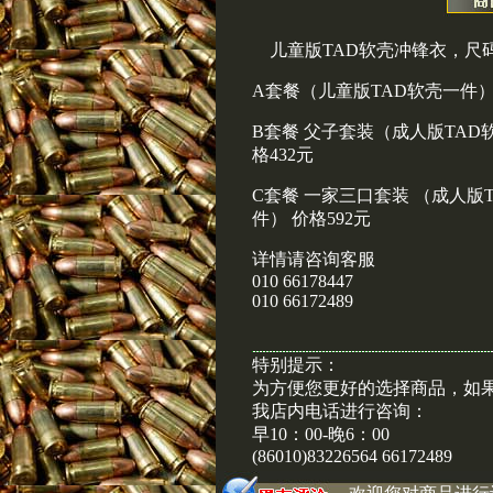
儿童版TAD软壳冲锋衣，尺码
A套餐（儿童版TAD软壳一件）
B套餐 父子套装（成人版TAD
格432元
C套餐 一家三口套装 （成人版
件） 价格592元
详情请咨询客服
010 66178447
010 66172489
特别提示：
为方便您更好的选择商品，如
我店内电话进行咨询：
早10：00-晚6：00
(86010)83226564 66172489