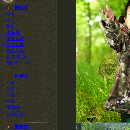
服装类
衬衣
裤子
毛衣
皮夹克
作战套服
常服礼服
战术背心
风衣/夹克
T恤/POLO衫
鞋帽类
军靴
头盔
军帽
手套
棒球帽
方巾围巾
徽章类