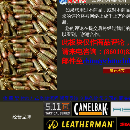
欢迎您对商品进行
如果您用过本商品，或对本商品
您的评论将被网络上成千上万的
谢。
您的评论在提交后将经过我们的
以看到。谢谢合作。
此板块仅作商品评论
请来电咨询：(86010)83
邮件至
chitu@chituclu
收 藏 架
付款方式
购物流程
顾客反馈
交易条款
常见问题
商品
经营品牌