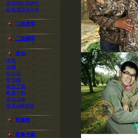
望远镜&指南针
防毒面具&马具
二战美军
二战德军
其他
手电
油桶
取火器
荧光棒
组合工具
帐篷户外
通讯设备
瞄具&瞄准镜
军旗类
军事书籍