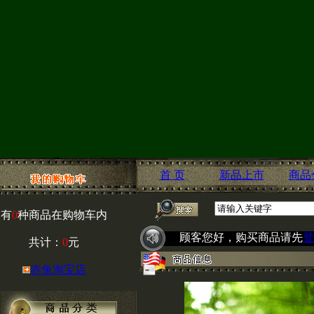
首 页
新品上市
商品
有
0
种商品在购物车内
顾客您好，购买商品请先
登
共计：
0
元
赤兔淘宝店