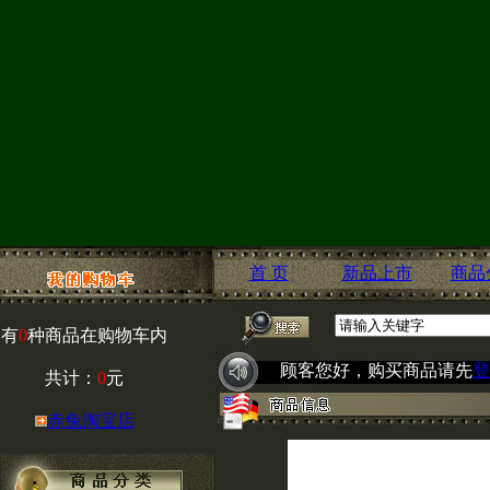
首 页
新品上市
商品
有
0
种商品在购物车内
顾客您好，购买商品请先
登
共计：
0
元
赤兔淘宝店