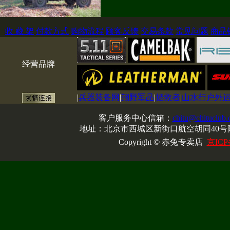
收 藏 架
付款方式
购物流程
顾客反馈
交易条款
常见问题
商品
经营品牌
|
兵器装备网
|
翔野军品
|
拯救者
|
山水行户外
客户服务中心信箱：
chitu@chituclub
地址：北京市西城区新街口航空胡同40号院
Copyright © 赤兔专卖店
京ICP