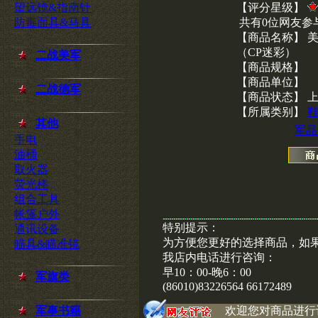
望远镜&指南针
【评分星级】
防毒面具&马具
共有0位网友参
【商品名称】 美
（CP迷彩）
二战美军
【商品规格】
【商品单位】
二战德军
【商品状态】 
【所属类别】
其他
军品
手电
油桶
取火器
荧光棒
组合工具
帐篷户外
特别提示：
通讯设备
为方便您更好的选择商品，如
瞄具&瞄准镜
我店内电话进行咨询：
早10：00-晚6：00
军旗类
(86010)83226564 66172489
军事书籍
欢迎您对商品进行