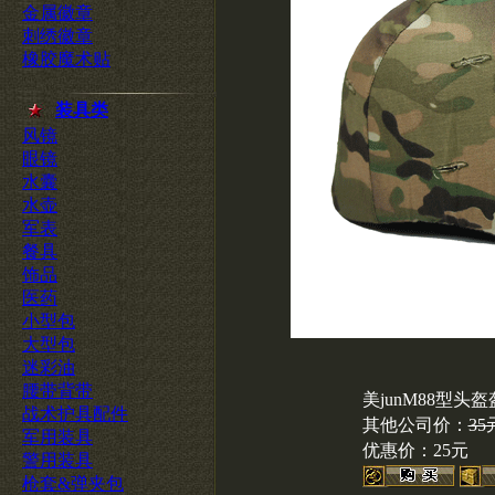
金属徽章
刺绣徽章
橡胶魔术贴
装具类
风镜
眼镜
水囊
水壶
军表
餐具
饰品
医药
小型包
大型包
迷彩油
腰带背带
美junM88型头
战术护具配件
其他公司价：
35
军用装具
优惠价：
25元
警用装具
枪套&弹夹包