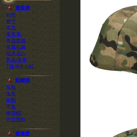
服装类
衬衣
裤子
毛衣
皮夹克
作战套服
常服礼服
战术背心
风衣/夹克
T恤/POLO衫
鞋帽类
军靴
头盔
军帽
手套
棒球帽
方巾围巾
徽章类