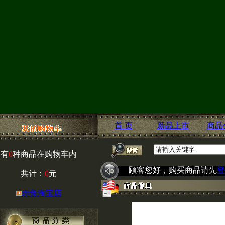
首 页
新品上市
商品
有
0
种商品在购物车内
顾客您好，购买商品请先
登
共计：
0
元
赤兔淘宝店