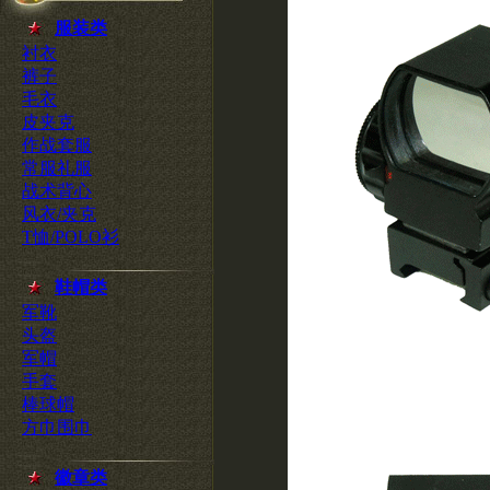
服装类
衬衣
裤子
毛衣
皮夹克
作战套服
常服礼服
战术背心
风衣/夹克
T恤/POLO衫
鞋帽类
军靴
头盔
军帽
手套
棒球帽
方巾围巾
徽章类