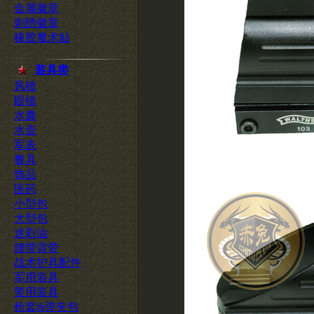
金属徽章
刺绣徽章
橡胶魔术贴
装具类
风镜
眼镜
水囊
水壶
军表
餐具
饰品
医药
小型包
大型包
迷彩油
腰带背带
战术护具配件
军用装具
警用装具
枪套&弹夹包