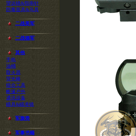
望远镜&指南针
防毒面具&马具
二战美军
二战德军
其他
手电
油桶
取火器
荧光棒
组合工具
帐篷户外
通讯设备
瞄具&瞄准镜
军旗类
军事书籍