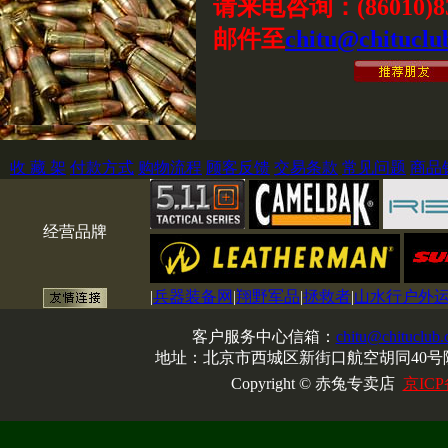
请来电咨询：(86010)83
邮件至
chitu@chituclu
收 藏 架
付款方式
购物流程
顾客反馈
交易条款
常见问题
商品
经营品牌
|
兵器装备网
|
翔野军品
|
拯救者
|
山水行户外
客户服务中心信箱：
chitu@chituclub
地址：北京市西城区新街口航空胡同40号院
Copyright © 赤兔专卖店
京ICP