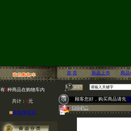
首 页
新品上市
商品
有
0
种商品在购物车内
顾客您好，购买商品请先
登
共计：
0
元
赤兔淘宝店