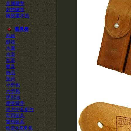
金属徽章
刺绣徽章
橡胶魔术贴
装具类
风镜
眼镜
水囊
水壶
军表
餐具
饰品
医药
小型包
大型包
迷彩油
腰带背带
战术护具配件
军用装具
警用装具
枪套&弹夹包