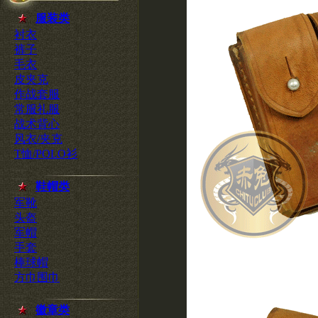
服装类
衬衣
裤子
毛衣
皮夹克
作战套服
常服礼服
战术背心
风衣/夹克
T恤/POLO衫
鞋帽类
军靴
头盔
军帽
手套
棒球帽
方巾围巾
徽章类