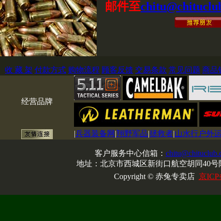
邮件至
chitu@chituclu
收 藏 架
付款方式
购物流程
顾客反馈
交易条款
常见问题
商品
经营品牌
|
兵器装备网
|
翔野军品
|
拯救者
|
山水行户外
客户服务中心信箱：
chitu@chituclub
地址：北京市西城区新街口航空胡同40号院
Copyright © 赤兔专卖店
京ICP