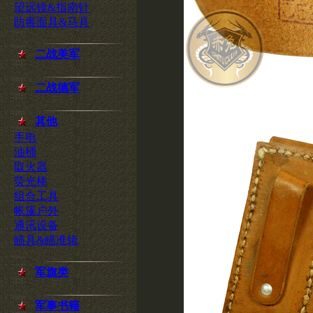
望远镜&指南针
防毒面具&马具
二战美军
二战德军
其他
手电
油桶
取火器
荧光棒
组合工具
帐篷户外
通讯设备
瞄具&瞄准镜
军旗类
军事书籍