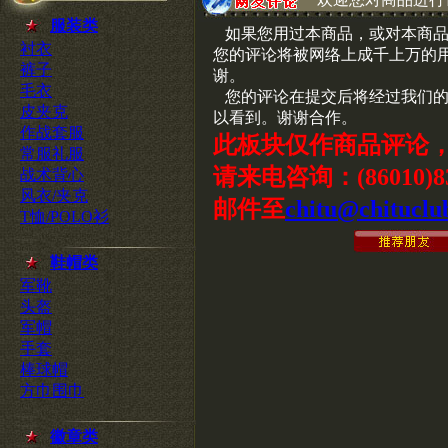
服装类
如果您用过本商品，或对本商品
衬衣
您的评论将被网络上成千上万的
裤子
谢。
毛衣
您的评论在提交后将经过我们的
皮夹克
以看到。谢谢合作。
作战套服
此板块仅作商品评论
常服礼服
请来电咨询：(86010)83
战术背心
风衣/夹克
邮件至
chitu@chituclu
T恤/POLO衫
鞋帽类
军靴
头盔
军帽
手套
棒球帽
方巾围巾
徽章类