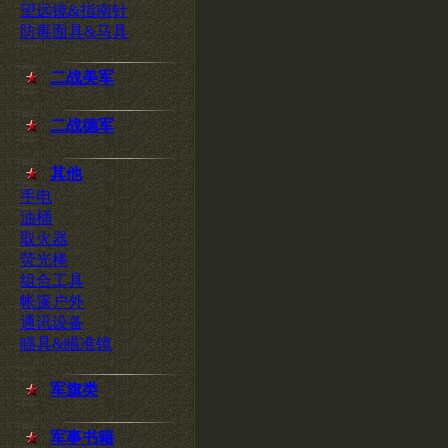
望远镜&指南针
防毒面具&马具
二战美军
二战德军
其他
手电
油桶
取火器
荧光棒
组合工具
帐篷户外
通讯设备
瞄具&瞄准镜
军旗类
军事书籍