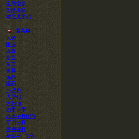
金属徽章
刺绣徽章
橡胶魔术贴
装具类
风镜
眼镜
水囊
水壶
军表
餐具
饰品
医药
小型包
大型包
迷彩油
腰带背带
战术护具配件
军用装具
警用装具
枪套&弹夹包