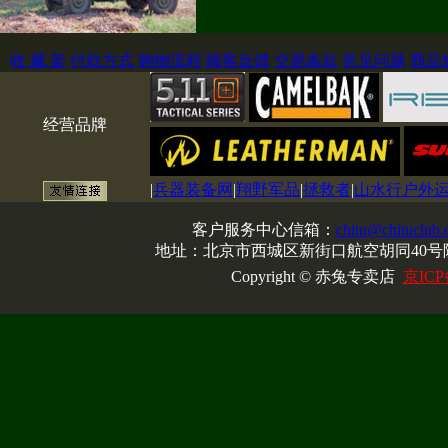
收 藏 架
付款方式
购物流程
顾客反馈
交易条款
常见问题
商品
经营品牌
|
兵器装备网
|
翔野军品
|
拯救者
|
山水行户外
客户服务中心信箱：
chitu@chituclub
地址：北京市西城区新街口航空胡同40号院
Copyright © 赤兔专卖店
京ICP