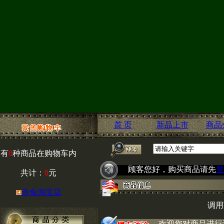
首 页
新品上市
商品
有
0
种商品在购物车内
顾客您好，购买商品请先
登
共计：
0
元
赤兔淘宝店
调用
欢迎您对商品进行