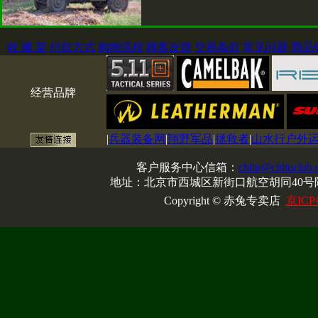
收 藏 架
付款方式
购物流程
顾客反馈
交易条款
常见问题
商品
经营品牌
|
兵器装备网
|
翔野军品
|
拯救者
|
山水行户外
客户服务中心信箱：
chitu@chituclub
地址：北京市西城区新街口航空胡同40号院
Copyright © 赤兔专卖店
京ICP