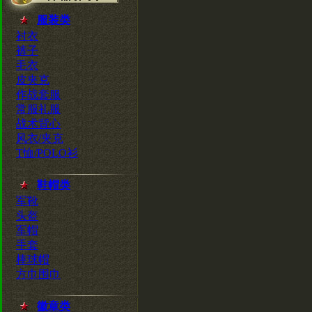
服装类
衬衣
裤子
毛衣
皮夹克
作战套服
常服礼服
战术背心
风衣/夹克
T恤/POLO衫
鞋帽类
军靴
头盔
军帽
手套
棒球帽
方巾围巾
徽章类