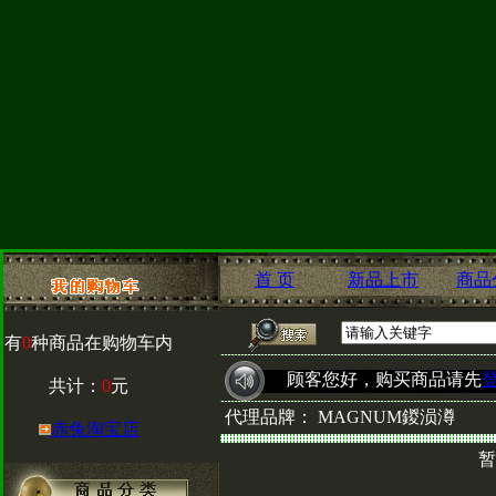
首 页
新品上市
商品
有
0
种商品在购物车内
顾客您好，购买商品请先
共计：
0
元
代理品牌：
MAGNUM鍐涢澊
赤兔淘宝店
暂