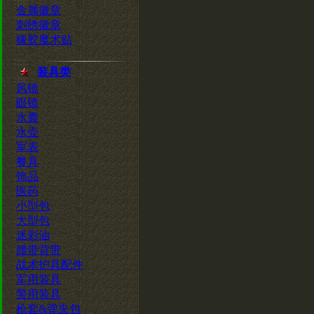
金属徽章
刺绣徽章
橡胶魔术贴
装具类
风镜
眼镜
水囊
水壶
军表
餐具
饰品
医药
小型包
大型包
迷彩油
腰带背带
战术护具配件
军用装具
警用装具
枪套&弹夹包