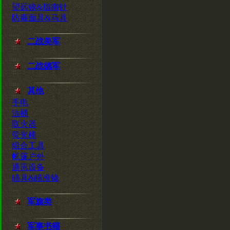
望远镜&指南针
防毒面具&马具
二战美军
二战德军
其他
手电
油桶
取火器
荧光棒
组合工具
帐篷户外
通讯设备
瞄具&瞄准镜
军旗类
军事书籍