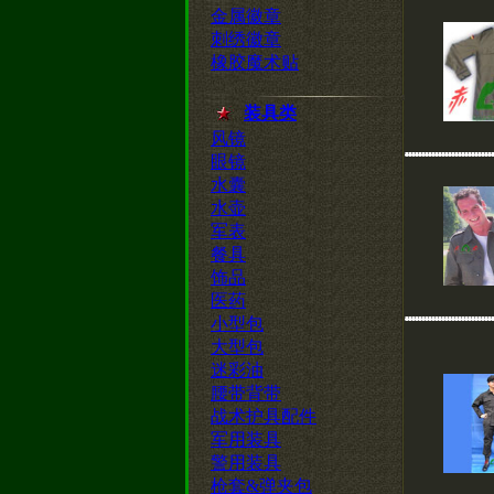
金属徽章
刺绣徽章
橡胶魔术贴
装具类
风镜
眼镜
水囊
水壶
军表
餐具
饰品
医药
小型包
大型包
迷彩油
腰带背带
战术护具配件
军用装具
警用装具
枪套&弹夹包