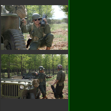
)66172489
谢大家的支
赤兔专卖