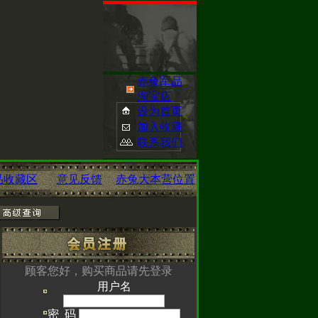
赤兔军品
淘宝店
设为首页
加入收藏
联系我们
品收藏区
意见反馈
赤兔大本营位置
已经开启您可点
顾客您好，购买商品请先登录
用户名
om/
查看
密 码