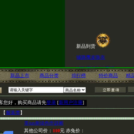
新品到货
铺路鹰皮肤衣
铺路鹰城市速干裤
新品上市
商品分类
排行榜
特价商品
精
ESKI内腰带
客您好，购买商品请先
登录
[
新用户注册
]
喜讯！赤兔淘宝店现
击
：
【
服装类
】
美jun单绿色作训裤
http://shop60666600.taobao.c
其他公司价：
110
元 赤兔价：