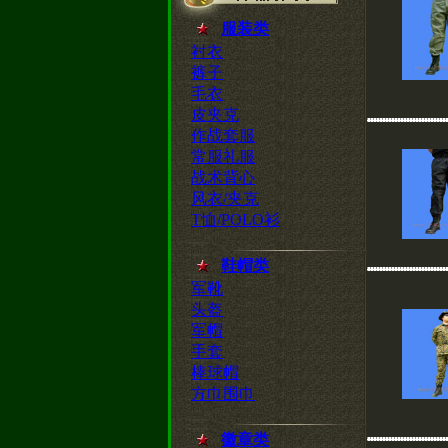
服装类
衬衣
裤子
毛衣
皮夹克
作战套服
常服礼服
战术背心
风衣/夹克
T恤/POLO衫
鞋帽类
军靴
头盔
军帽
手套
棒球帽
方巾围巾
徽章类