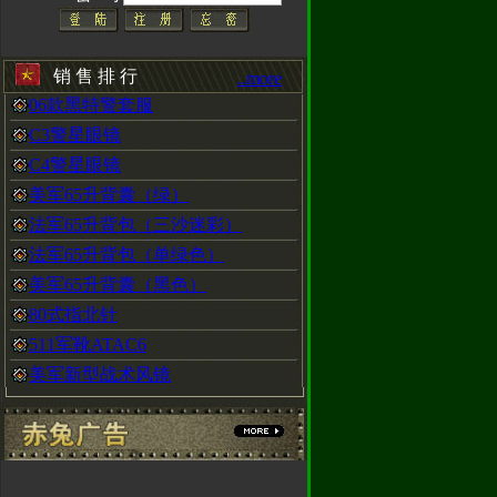
CAL手表，H3
以在赤兔动态
销 售 排 行
..more
06款黑特警套服
C3警星眼镜
C4警星眼镜
美军65升背囊（绿）
衫，黑色沙色两种
法军65升背包（三沙迷彩）
法军65升背包（单绿色）
美军65升背囊（黑色）
80式指北针
靴
511军靴ATAC6
美军新型战术风镜