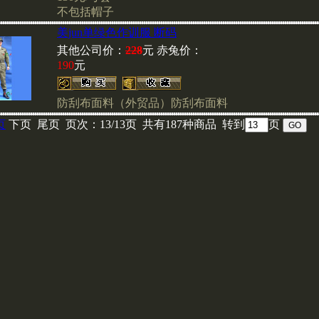
不包括帽子
美jun单绿色作训服 断码
其他公司价：
228
元 赤兔价：
邮局汇款时请不要使用密码
190
元
码会给货款的提取造成延时
按时发货,如果您使用银行
刘小姐后再汇款(86010)6617
防刮布面料（外贸品）防刮布面料
页
下页 尾页 页次：13/13页 共有187种商品 转到
页