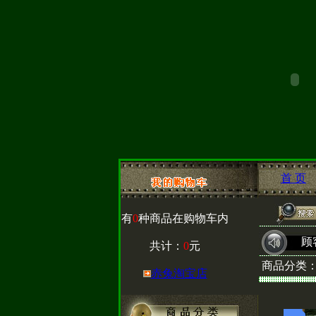
首 页
有
0
种商品在购物车内
顾
共计：
0
元
商品分类
赤兔淘宝店