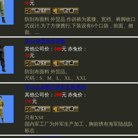
90
元
现赤兔新到瑞士原产TACTI
防刮布面料 外贸品 作训裤为紧腰、宽裆、裤脚收口
发光材料，保证质量，您可
式设计,为了方便携行,下装设有6个口袋，前面、侧
商城进行查看和选购
面、....
美jun单黑色作训裤
其他公司价：
100
元 赤兔价：
90
元
赤兔新到各种图案POLO
可供选择
防刮布面料 外贸品。
尺码：S、M、L、XL、XXL
美jun丛林数码迷彩套服 断码
MAGNUM（马格南）特警
其他公司价：
290
元 赤兔价：
190
元
欢迎各级军友光临选购
只有XS#
最新到货!
国内军工厂为外军生产加工，胸前绣有海军陆战队
标志．