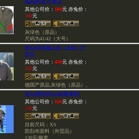
德jun衬衣 已售完
其他公司价：
180
元 赤兔价：
美国黑鹰干探衬衣
、
160
元
灰绿色（原品）
尺码为41/42（大号）
美jun M1943作战裤
、
德jun作训服上衣（文职）已
售完
其他公司价：
450
元 赤兔价：
350
元
赤兔郑重声明
德国产原品,灰绿色（原品）。
批发商请拨打我们的电话(86010
美jun黑色特jing套服 断码
核实后，再汇款到我部。谢
其他公司价：
156
元 赤兔价：
持！
130
元
目前尺码：XS
防刮布面料（外贸品）
130元/每套