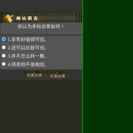
！
因为使用密
你认为本站信誉如何！
，使我们无法
汇款，请先联系
1.非常好值得可信。
2489
2.还可以比较可信。
3.并不怎么样一般。
赤兔专卖
4.很差劲不值相信。