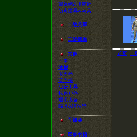
望远镜&指南针
防毒面具&马具
二战美军
二战德军
首页
上
其他
手电
油桶
取火器
荧光棒
组合工具
帐篷户外
通讯设备
瞄具&瞄准镜
军旗类
军事书籍